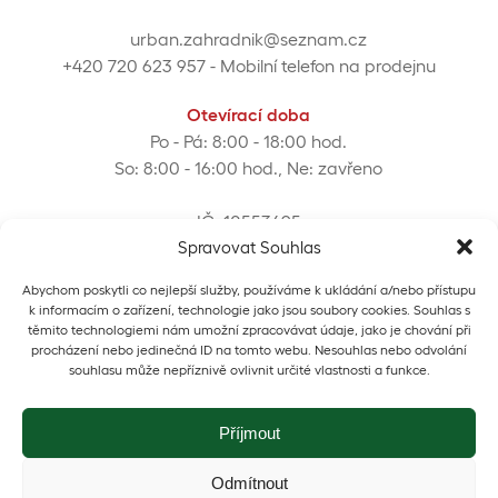
urban.zahradnik@seznam.cz
+420 720 623 957
- Mobilní telefon na prodejnu
Otevírací doba
Po - Pá: 8:00 - 18:00 hod.
So: 8:00 - 16:00 hod., Ne: zavřeno
IČ: 10553495
Spravovat Souhlas
DIČ: CZ5411191049
Abychom poskytli co nejlepší služby, používáme k ukládání a/nebo přístupu
k informacím o zařízení, technologie jako jsou soubory cookies. Souhlas s
těmito technologiemi nám umožní zpracovávat údaje, jako je chování při
procházení nebo jedinečná ID na tomto webu. Nesouhlas nebo odvolání
souhlasu může nepříznivě ovlivnit určité vlastnosti a funkce.
Příjmout
Odmítnout
ZAHRADNICTVÍ URBAN © 2026