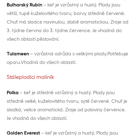
Bulharský Rubín
– keř je vzrůstný a hustý. Plody jsou
větší, tupě kuželovitého tvaru, barvy středně červené.
Chuť má sladce navinulou, slabě aromatickou. Zraje od
3. týdne června do 3. týdne července. Je vhodná do
všech oblastí pěstování.
Tulameen
– vzrůstná odrůda s velikými plody.Potřebuje
oporu.Vhodná do všech oblastí.
Stáleplodící maliník
Polka
– keř je středně vzrůstný a hustý. Plody jsou
středně velké, kuželovitého tvaru, sytě červené. Chuť je
sladká, velice aromatická. Zraje od poloviny července.
Je vhodná do všech oblastí.
Golden Everest
– keř je vzrůstný a hustý. Plody jsou