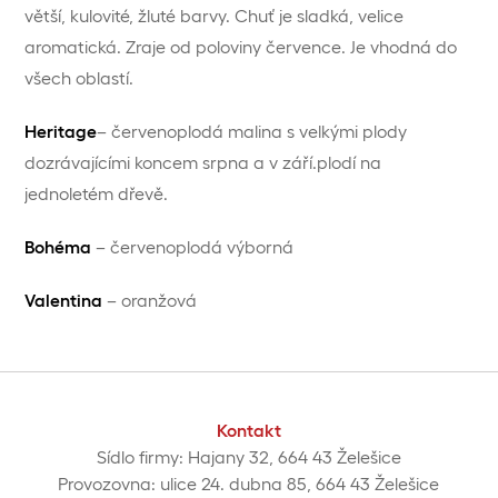
větší, kulovité, žluté barvy. Chuť je sladká, velice
aromatická. Zraje od poloviny července. Je vhodná do
všech oblastí.
Heritage
– červenoplodá malina s velkými plody
dozrávajícími koncem srpna a v září.plodí na
jednoletém dřevě.
Bohéma
– červenoplodá výborná
Valentina
– oranžová
Kontakt
Sídlo firmy: Hajany 32, 664 43 Želešice
Provozovna: ulice 24. dubna 85, 664 43 Želešice