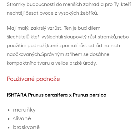
Stromky budoucnosti do menších zahrad a pro Ty, kteří
nechtějí česat ovoce z vysokých žebříků.
Mají malý, zakrslý vzrůst. Ten je buď dílem
šlechtitelů,kteří vyšlechtili sloupovitý růst stromků,nebo
použitím podnoží,které zpomalí růst odrůd na nich
naočkovaných.Správným střihem se dosáhne
kompaktního tvaru a velice brzké úrody.
Používané podnože
ISHTARA Prunus cerasifera x Prunus persica
meruňky
slivoně
broskvoně