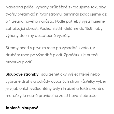
Následná péče: výhony průběžně zkracujeme tak, aby
tvořily pyramidální tvar stromu, terminál zkracujeme až
o 1 třetinu nového nárůstu. Podle potřeby vystřihujeme
zahušťující obrost. Poslední střih děláme do 15.8., aby
výhony do zimy dostatečně vyzrály.
Stromy hned v prvním roce po výsadbě kvetou, v
druhém roce po výsadbě plodí. Zpočátku je nutná
probírka plodů.
Sloupové stromky
jsou geneticky vyšlechtěné nebo
vybrané druhy a odrůdy ovocných stromků.Velký výběr
je v jabloních,vyšlechtěny byly i hrušně a také slivoně a
meruňky.Je nutné pravidelné zastřihování obrostu.
Jabloně sloupové