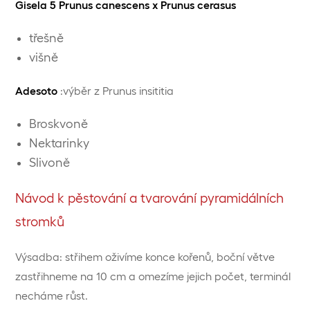
Gisela 5 Prunus canescens x Prunus cerasus
třešně
višně
Adesoto
:výběr z Prunus insititia
Broskvoně
Nektarinky
Slivoně
Návod k pěstování a tvarování pyramidálních
stromků
Výsadba: střihem oživíme konce kořenů, boční větve
zastřihneme na 10 cm a omezíme jejich počet, terminál
necháme růst.